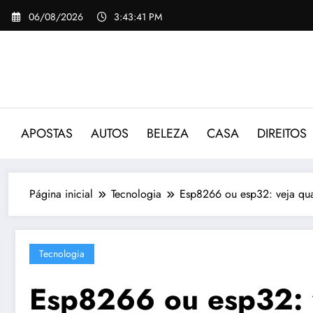
Pular
06/08/2026
3:43:42 PM
para
o
conteúdo
APOSTAS
AUTOS
BELEZA
CASA
DIREITOS
Página inicial
Tecnologia
Esp8266 ou esp32: veja qua
Tecnologia
Esp8266 ou esp32: v