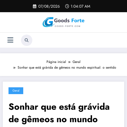
Pular
07/08/2026
1:04:08 AM
para
o
conteúdo
Página inicial
Geral
Sonhar que está grávida de gêmeos no mundo espiritual: o sentido
Geral
Sonhar que está grávida
de gêmeos no mundo