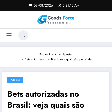
Pular
09/08/2026
5:31:15 AM
para
o
conteúdo
Página inicial
Apostas
Bets autorizadas no Brasil: veja quais são permitidas
Apostas
Bets autorizadas no
Brasil: veja quais são