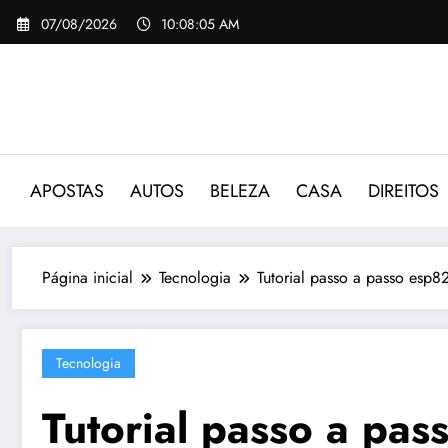
Pular
07/08/2026
10:08:06 AM
para
o
conteúdo
APOSTAS
AUTOS
BELEZA
CASA
DIREITOS
Página inicial
Tecnologia
Tutorial passo a passo esp8
Tecnologia
Tutorial passo a pa